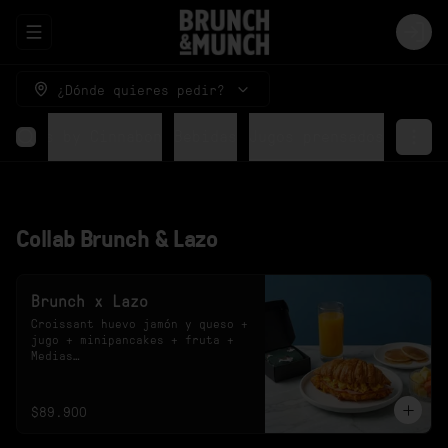
Abrir menu de navegación
Logi
¿Dónde quieres pedir?
Rolls by Cinnabon
Bebidas
Jugos prensados
Collab Brunch & Lazo
Brunch x Lazo
Croissant huevo jamón y queso + 
jugo + minipancakes + fruta + 
Medias

*El sabor del jugo y el diseño 
de las medias están sujetos a 
disponibilidad.
$89.900