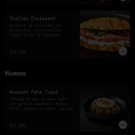
Italian Croissant
Sándwich de croissant con 
prosciutto, straciatella, 
tomate y mix de lechugas.
$33.500
Huevos
Avocado Feta Toast
Tostada de pan de masa madre 
con puré de aguacate, huevo 
frito, tomate en cubos, quinoa 
crocante y queso feta.
$23.900