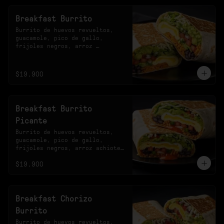
Breakfast Burrito
Burrito de huevos revueltos, 
guacamole, pico de gallo, 
frijoles negros, arroz 
achiotado, lechuga, queso y 
salsa verde.
$19.900
Breakfast Burrito
Picante
Burrito de huevos revueltos, 
guacamole, pico de gallo, 
frijoles negros, arroz achiote, 
lechuga, queso y salsa 
$19.900
habanero.
Breakfast Chorizo
Burrito
Burrito de huevos revueltos, 