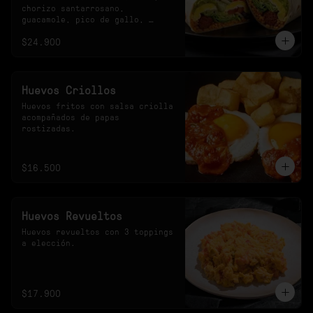
chorizo santarrosano, 
guacamole, pico de gallo, 
frijoles negros, arroz 
$24.900
achiotado, lechuga, queso y 
salsa verde.
Huevos Criollos
Huevos fritos con salsa criolla 
acompañados de papas 
rostizadas.
$16.500
Huevos Revueltos
Huevos revueltos con 3 toppings 
a elección.
$17.900