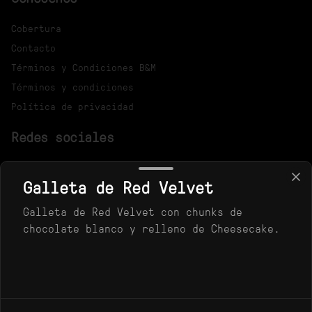
Cobertura
Contacto
Términos y Condiciones B&M
Términos y condiciones
Política de privacidad
Redes sociales
Instagram
Galleta de Red Velvet
Mi cuenta
Galleta de Red Velvet con chunks de
chocolate blanco y relleno de Cheesecake.
Pedir
Iniciar sesión
Powered by