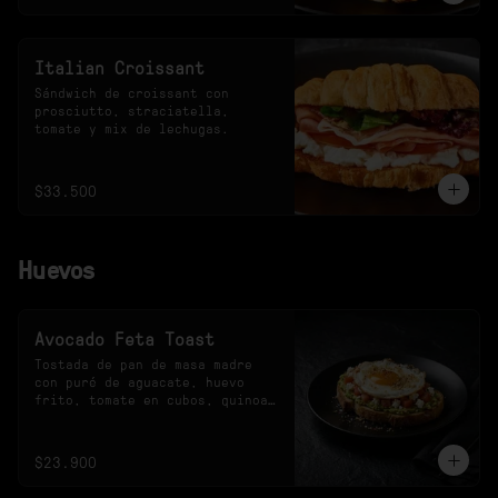
Italian Croissant
Sándwich de croissant con 
prosciutto, straciatella, 
tomate y mix de lechugas.
$33.500
Huevos
Avocado Feta Toast
Tostada de pan de masa madre 
con puré de aguacate, huevo 
frito, tomate en cubos, quinoa 
crocante y queso feta.
$23.900