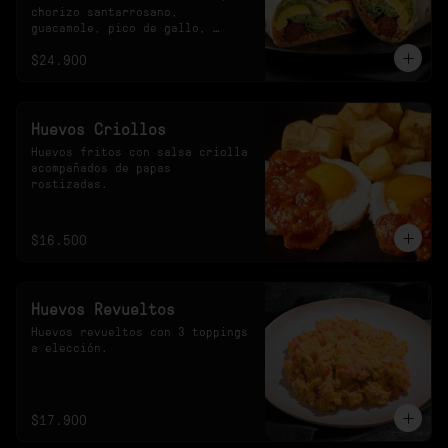
chorizo santarrosano, 
guacamole, pico de gallo, 
frijoles negros, arroz 
$24.900
achiotado, lechuga, queso y 
salsa verde.
Huevos Criollos
Huevos fritos con salsa criolla 
acompañados de papas 
rostizadas.
$16.500
Huevos Revueltos
Huevos revueltos con 3 toppings 
a elección.
$17.900