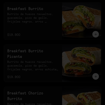
Breakfast Burrito
Burrito de huevos revueltos, 
guacamole, pico de gallo, 
frijoles negros, arroz 
achiotado, lechuga, queso y 
salsa verde.
$19.900
Breakfast Burrito
Picante
Burrito de huevos revueltos, 
guacamole, pico de gallo, 
frijoles negros, arroz achiote, 
lechuga, queso y salsa 
$19.900
habanero.
Breakfast Chorizo
Burrito
Burrito de huevos revueltos, 