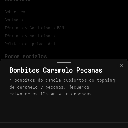
Cobertura
Contacto
Términos y Condiciones B&M
Términos y condiciones
Política de privacidad
Redes sociales
Bonbites Caramelo Pecanas
Instagram
4 bonbites de canela cubiertos de topping
Mi cuenta
de caramelo y pecanas. Recuerda
calentarlos 10s en el microondas.
Pedir
Iniciar sesión
Powered by