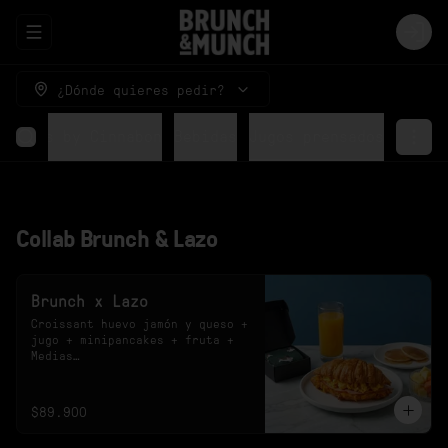
Abrir menu de navegación
Logi
¿Dónde quieres pedir?
Rolls by Cinnabon
Bebidas
Jugos prensados
Collab Brunch & Lazo
Brunch x Lazo
Croissant huevo jamón y queso + 
jugo + minipancakes + fruta + 
Medias

*El sabor del jugo y el diseño 
de las medias están sujetos a 
disponibilidad.
$89.900