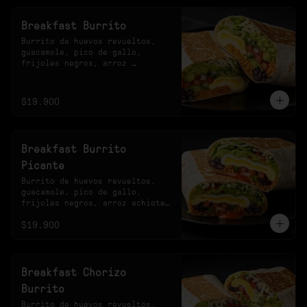
Breakfast Burrito
Burrito de huevos revueltos, 
guacamole, pico de gallo, 
frijoles negros, arroz 
achiotado, lechuga, queso y 
salsa verde.
$19.900
Breakfast Burrito
Picante
Burrito de huevos revueltos, 
guacamole, pico de gallo, 
frijoles negros, arroz achiote, 
lechuga, queso y salsa 
$19.900
habanero.
Breakfast Chorizo
Burrito
Burrito de huevos revueltos, 