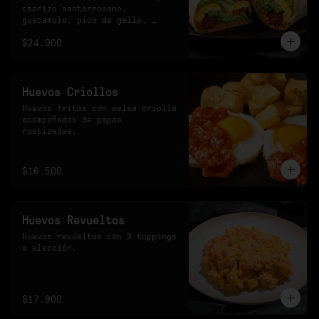
chorizo santarrosano, 
guacamole, pico de gallo, 
frijoles negros, arroz 
$24.900
achiotado, lechuga, queso y 
salsa verde.
Huevos Criollos
Huevos fritos con salsa criolla 
acompañados de papas 
rostizadas.
$16.500
Huevos Revueltos
Huevos revueltos con 3 toppings 
a elección.
$17.900