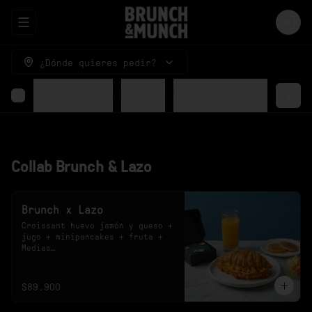
Abrir menu de navegación
Logi
¿Dónde quieres pedir?
Rolls by Cinnabon
Bebidas
Jugos prensados
Collab Brunch & Lazo
Brunch x Lazo
Croissant huevo jamón y queso + 
jugo + minipancakes + fruta + 
Medias

*El sabor del jugo y el diseño 
de las medias están sujetos a 
disponibilidad.
$89.900