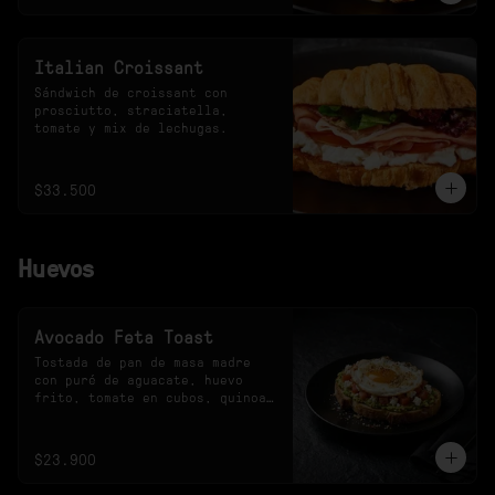
Italian Croissant
Sándwich de croissant con 
prosciutto, straciatella, 
tomate y mix de lechugas.
$33.500
Huevos
Avocado Feta Toast
Tostada de pan de masa madre 
con puré de aguacate, huevo 
frito, tomate en cubos, quinoa 
crocante y queso feta.
$23.900