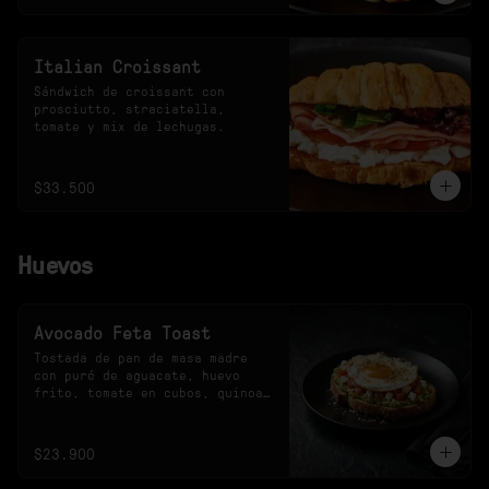
Italian Croissant
Sándwich de croissant con 
prosciutto, straciatella, 
tomate y mix de lechugas.
$33.500
Huevos
Avocado Feta Toast
Tostada de pan de masa madre 
con puré de aguacate, huevo 
frito, tomate en cubos, quinoa 
crocante y queso feta.
$23.900