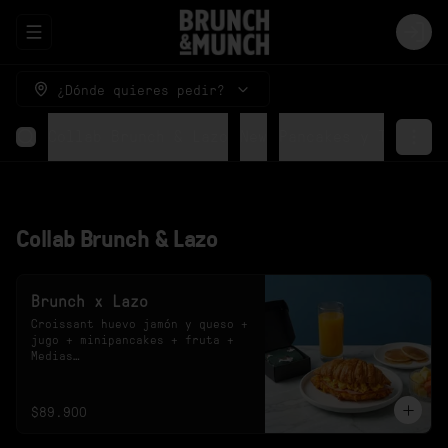
Abrir menu de navegación
Logi
¿Dónde quieres pedir?
Collab Brunch & Lazo
New
Pancakes y Tostada
Collab Brunch & Lazo
Brunch x Lazo
Croissant huevo jamón y queso + 
jugo + minipancakes + fruta + 
Medias

*El sabor del jugo y el diseño 
de las medias están sujetos a 
disponibilidad.
$89.900