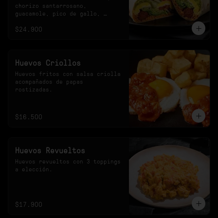
chorizo santarrosano, 
guacamole, pico de gallo, 
frijoles negros, arroz 
$24.900
achiotado, lechuga, queso y 
salsa verde.
Huevos Criollos
Huevos fritos con salsa criolla 
acompañados de papas 
rostizadas.
$16.500
Huevos Revueltos
Huevos revueltos con 3 toppings 
a elección.
$17.900