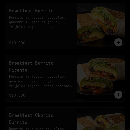
Breakfast Burrito
Burrito de huevos revueltos, 
guacamole, pico de gallo, 
frijoles negros, arroz 
achiotado, lechuga, queso y 
salsa verde.
$19.900
Breakfast Burrito
Picante
Burrito de huevos revueltos, 
guacamole, pico de gallo, 
frijoles negros, arroz achiote, 
lechuga, queso y salsa 
$19.900
habanero.
Breakfast Chorizo
Burrito
Burrito de huevos revueltos, 