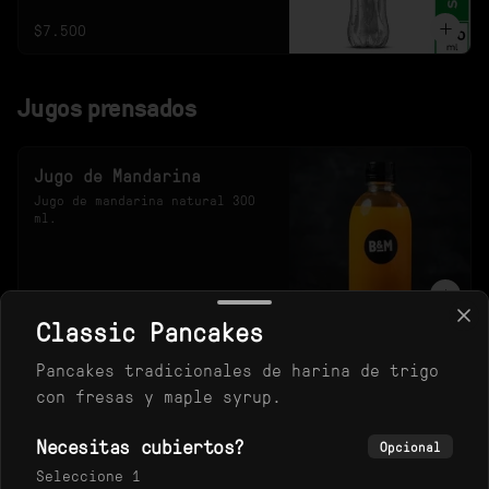
$7.500
Jugos prensados
Jugo de Mandarina
Jugo de mandarina natural 300 
ml.
$10.900
Classic Pancakes
Pancakes tradicionales de harina de trigo
Jugo de Naranja
con fresas y maple syrup.
Jugo de naranja natural de 300 
ml.
Necesitas cubiertos?
Opcional
Seleccione 1