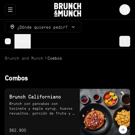
Abrir menu de navegación
Logi
¿Dónde quieres pedir?
Combos
Brunch and Munch
Combos
Combos
Brunch Californiano
Brunch con pancakes con 
tocineta y maple syrup, huevos 
revueltos, porción de fruta y 
bebida a elección.
$62.900