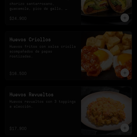
chorizo santarrosano, 
guacamole, pico de gallo, 
frijoles negros, arroz 
$24.900
achiotado, lechuga, queso y 
salsa verde.
Huevos Criollos
Huevos fritos con salsa criolla 
acompañados de papas 
rostizadas.
$16.500
Huevos Revueltos
Huevos revueltos con 3 toppings 
a elección.
$17.900