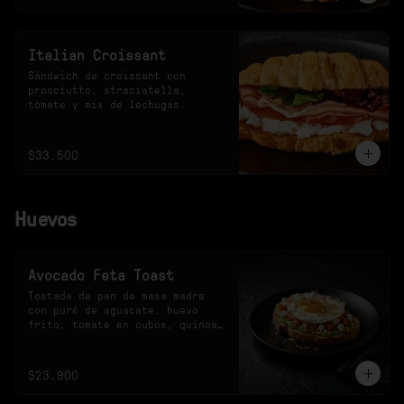
Italian Croissant
Sándwich de croissant con 
prosciutto, straciatella, 
tomate y mix de lechugas.
$33.500
Huevos
Avocado Feta Toast
Tostada de pan de masa madre 
con puré de aguacate, huevo 
frito, tomate en cubos, quinoa 
crocante y queso feta.
$23.900