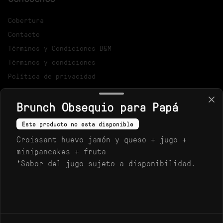
Cobertura
Contacto
Términos y Condiciones B&M
Términos y condiciones
Política de privacidad
Redes sociales
Brunch Obsequio para Papá
Instagram
Este producto no esta disponible
Croissant huevo jamón y queso + jugo +
Mi cuenta
minipancakes + fruta
*Sabor del jugo sujeto a disponibilidad.
Pedir
Iniciar sesión
Powered by