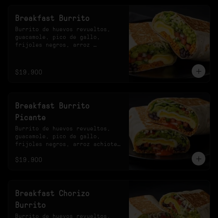
Breakfast Burrito
Burrito de huevos revueltos, 
guacamole, pico de gallo, 
frijoles negros, arroz 
achiotado, lechuga, queso y 
salsa verde.
$19.900
Breakfast Burrito
Picante
Burrito de huevos revueltos, 
guacamole, pico de gallo, 
frijoles negros, arroz achiote, 
lechuga, queso y salsa 
$19.900
habanero.
Breakfast Chorizo
Burrito
Burrito de huevos revueltos, 