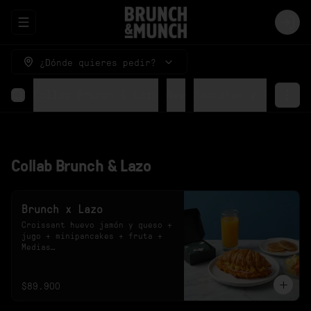
Abrir menu de navegación
Logi
¿Dónde quieres pedir?
Collab Brunch & Lazo
New
Pancakes y Tostada
Collab Brunch & Lazo
Brunch x Lazo
Croissant huevo jamón y queso + 
jugo + minipancakes + fruta + 
Medias

*El sabor del jugo y el diseño 
de las medias están sujetos a 
disponibilidad.
$89.900