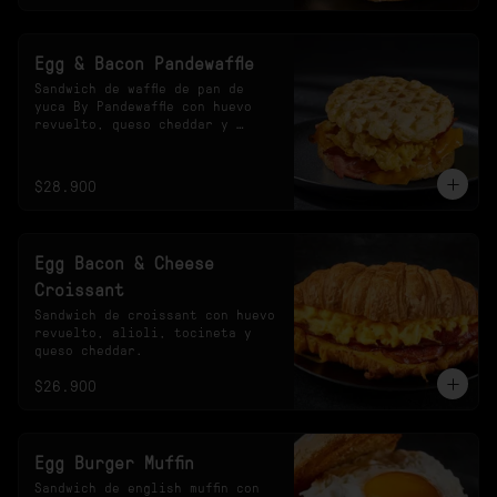
Egg & Bacon Pandewaffle
Sandwich de waffle de pan de 
yuca By Pandewaffle con huevo 
revuelto, queso cheddar y 
tocineta crocante.
$28.900
Egg Bacon & Cheese
Croissant
Sandwich de croissant con huevo 
revuelto, alioli, tocineta y 
queso cheddar.
$26.900
Egg Burger Muffin
Sandwich de english muffin con 