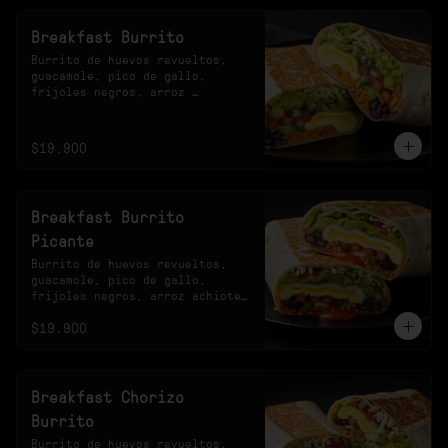
Breakfast Burrito
Burrito de huevos revueltos, 
guacamole, pico de gallo, 
frijoles negros, arroz 
achiotado, lechuga, queso y 
salsa verde.
$19.900
Breakfast Burrito
Picante
Burrito de huevos revueltos, 
guacamole, pico de gallo, 
frijoles negros, arroz achiote, 
lechuga, queso y salsa 
$19.900
habanero.
Breakfast Chorizo
Burrito
Burrito de huevos revueltos, 