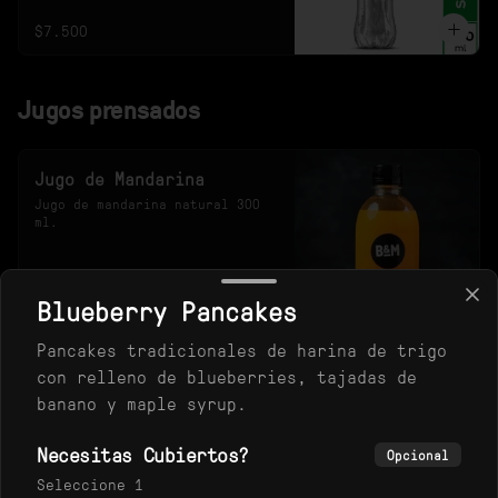
$7.500
Jugos prensados
Jugo de Mandarina
Jugo de mandarina natural 300 
ml.
$10.900
Blueberry Pancakes
Pancakes tradicionales de harina de trigo
con relleno de blueberries, tajadas de
Jugo de Naranja
banano y maple syrup.
Jugo de naranja natural de 300 
ml.
Necesitas Cubiertos?
Opcional
Seleccione 1