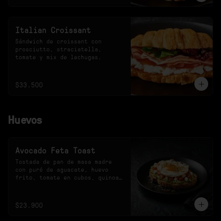
Italian Croissant
Sándwich de croissant con 
prosciutto, straciatella, 
tomate y mix de lechugas.
$33.500
Huevos
Avocado Feta Toast
Tostada de pan de masa madre 
con puré de aguacate, huevo 
frito, tomate en cubos, quinoa 
crocante y queso feta.
$23.900