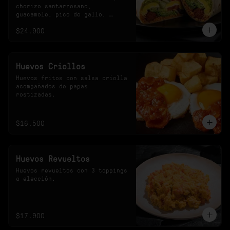
chorizo santarrosano, 
guacamole, pico de gallo, 
frijoles negros, arroz 
$24.900
achiotado, lechuga, queso y 
salsa verde.
Huevos Criollos
Huevos fritos con salsa criolla 
acompañados de papas 
rostizadas.
$16.500
Huevos Revueltos
Huevos revueltos con 3 toppings 
a elección.
$17.900