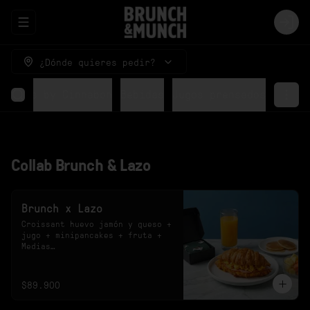
Abrir menu de navegación
Logi
¿Dónde quieres pedir?
Rolls by Cinnabon
Bebidas
Jugos prensados
Collab Brunch & Lazo
Brunch x Lazo
Croissant huevo jamón y queso + 
jugo + minipancakes + fruta + 
Medias

*El sabor del jugo y el diseño 
de las medias están sujetos a 
disponibilidad.
$89.900