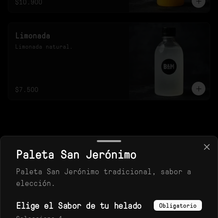
$10.900
Limonada
Limonada natural.
$7.500
Paleta San Jerónimo
Paleta San Jerónimo tradicional, sabor a
elección.
Elige el Sabor de tu helado
Obligatorio
Conócenos