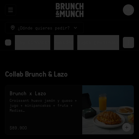
Abrir menu de navegación
Logi
¿Dónde quieres pedir?
Rolls by Cinnabon
Bebidas
Jugos prensados
Collab Brunch & Lazo
Brunch x Lazo
Croissant huevo jamón y queso + 
jugo + minipancakes + fruta + 
Medias

*El sabor del jugo y el diseño 
de las medias están sujetos a 
disponibilidad.
$89.900