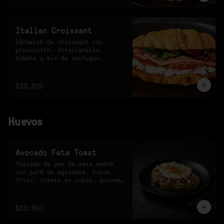
Italian Croissant
Sándwich de croissant con 
prosciutto, straciatella, 
tomate y mix de lechugas.
$33.500
Huevos
Avocado Feta Toast
Tostada de pan de masa madre 
con puré de aguacate, huevo 
frito, tomate en cubos, quinoa 
crocante y queso feta.
$23.900