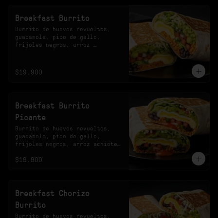
Breakfast Burrito
Burrito de huevos revueltos, 
guacamole, pico de gallo, 
frijoles negros, arroz 
achiotado, lechuga, queso y 
salsa verde.
$19.900
Breakfast Burrito
Picante
Burrito de huevos revueltos, 
guacamole, pico de gallo, 
frijoles negros, arroz achiote, 
lechuga, queso y salsa 
$19.900
habanero.
Breakfast Chorizo
Burrito
Burrito de huevos revueltos, 