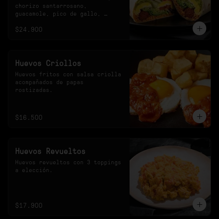
chorizo santarrosano, 
guacamole, pico de gallo, 
frijoles negros, arroz 
$24.900
achiotado, lechuga, queso y 
salsa verde.
Huevos Criollos
Huevos fritos con salsa criolla 
acompañados de papas 
rostizadas.
$16.500
Huevos Revueltos
Huevos revueltos con 3 toppings 
a elección.
$17.900