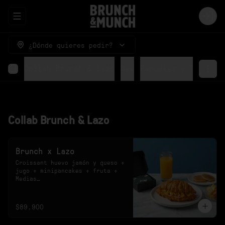
Abrir menu de navegación
Logi
¿Dónde quieres pedir?
Collab Brunch & Lazo
New
Pancakes y Tostada
Collab Brunch & Lazo
Brunch x Lazo
Croissant huevo jamón y queso + 
jugo + minipancakes + fruta + 
Medias

*El sabor del jugo y el diseño 
de las medias están sujetos a 
disponibilidad.
$89.900