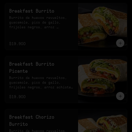
Breakfast Burrito
Burrito de huevos revueltos, 
guacamole, pico de gallo, 
frijoles negros, arroz 
achiotado, lechuga, queso y 
salsa verde.
$19.900
Breakfast Burrito
Picante
Burrito de huevos revueltos, 
guacamole, pico de gallo, 
frijoles negros, arroz achiote, 
lechuga, queso y salsa 
$19.900
habanero.
Breakfast Chorizo
Burrito
Burrito de huevos revueltos, 