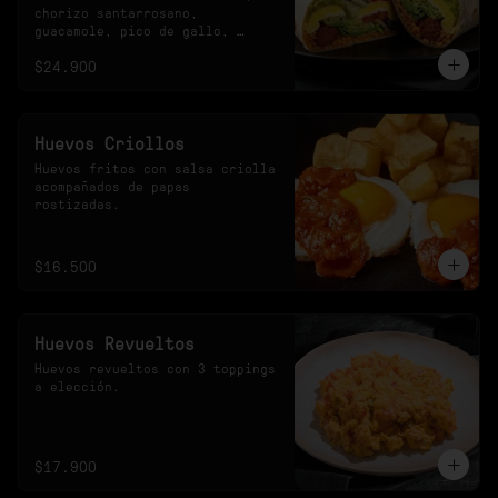
chorizo santarrosano, 
guacamole, pico de gallo, 
frijoles negros, arroz 
$24.900
achiotado, lechuga, queso y 
salsa verde.
Huevos Criollos
Huevos fritos con salsa criolla 
acompañados de papas 
rostizadas.
$16.500
Huevos Revueltos
Huevos revueltos con 3 toppings 
a elección.
$17.900