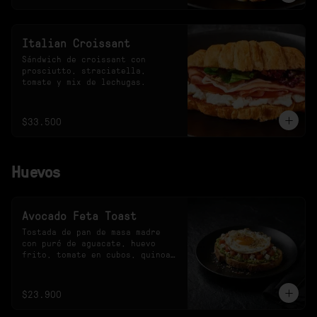
Italian Croissant
Sándwich de croissant con 
prosciutto, straciatella, 
tomate y mix de lechugas.
$33.500
Huevos
Avocado Feta Toast
Tostada de pan de masa madre 
con puré de aguacate, huevo 
frito, tomate en cubos, quinoa 
crocante y queso feta.
$23.900