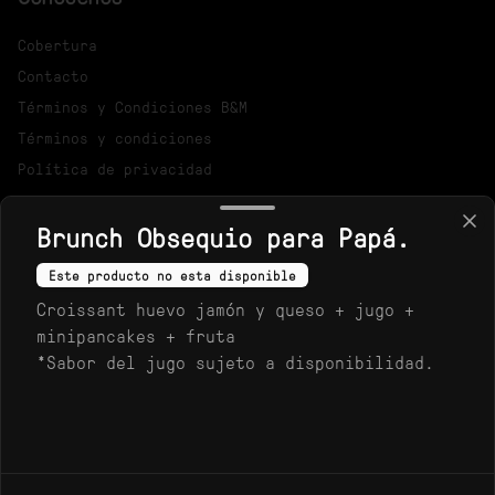
Cobertura
Contacto
Términos y Condiciones B&M
Términos y condiciones
Política de privacidad
Redes sociales
Brunch Obsequio para Papá.
Instagram
Este producto no esta disponible
Croissant huevo jamón y queso + jugo +
Mi cuenta
minipancakes + fruta
*Sabor del jugo sujeto a disponibilidad.
Pedir
Iniciar sesión
Powered by