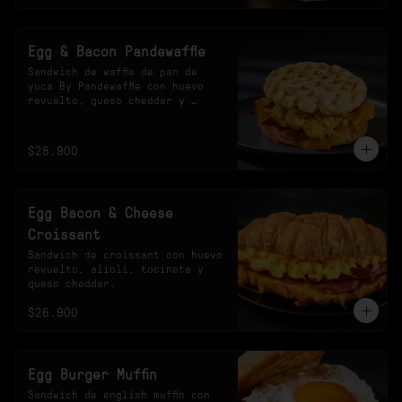
Egg & Bacon Pandewaffle
Sandwich de waffle de pan de 
yuca By Pandewaffle con huevo 
revuelto, queso cheddar y 
tocineta crocante.
$28.900
Egg Bacon & Cheese
Croissant
Sandwich de croissant con huevo 
revuelto, alioli, tocineta y 
queso cheddar.
$26.900
Egg Burger Muffin
Sandwich de english muffin con 