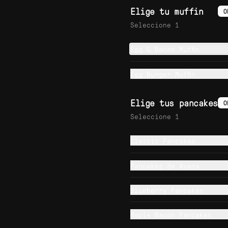
frito y queso cheddar.
Elige tu muffin
O
Seleccione 1
$25.900
Egg & Bacon Muffin
Italian Croissant
Egg Burger Muffin
Sándwich de croissant con 
prosciutto, straciatella, 
tomate y mix de lechugas.
Elige tus pancakes
O
Seleccione 1
$33.500
Classic Pancakes
Pancakes de Avena
Blueberry Pancakes
Breakfast Burrito
Burrito de huevos revueltos, 
Maple Bacon Pancakes
guacamole, pico de gallo, 
frijoles negros, arroz 