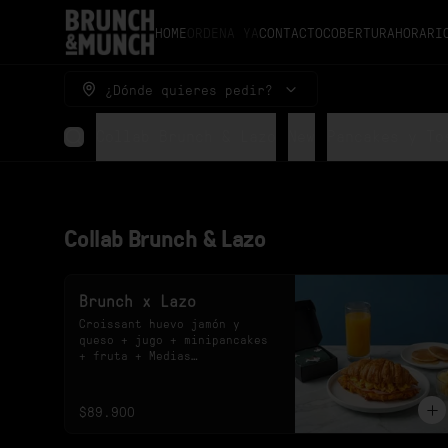
HOME
ORDENA YA
CONTACTO
COBERTURA
HORARI
¿Dónde quieres pedir?
Collab Brunch & Lazo
New
Pancakes y To
Collab Brunch & Lazo
Brunch x Lazo
Croissant huevo jamón y 
queso + jugo + minipancakes 
+ fruta + Medias

*El sabor del jugo y el 
diseño de las medias están 
sujetos a disponibilidad.
$89.900