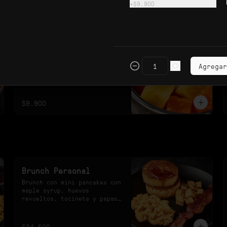
+
$9.900
$23.900
Porción de Fruta
Porción de fruta con papaya 
Agregar
y piña.
$9.900
Brunch Personal
Brunch con mini pancakes con 
maple syrup, huevos 
revueltos, tocineta y papas 
rostizadas.
$34.500