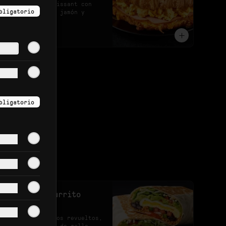
Sandwich de croissant con 
bligatorio
huevo revuelto, jamón y 
queso.
$25.900
bligatorio
Breakfast Burrito
Picante
Burrito de huevos revueltos, 
guacamole, pico de gallo, 