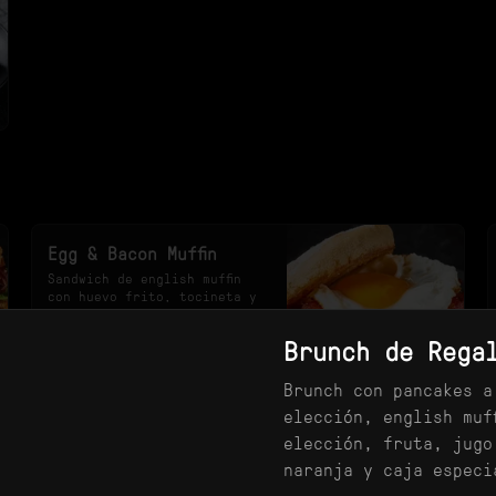
Egg & Bacon Muffin
Sandwich de english muffin 
con huevo frito, tocineta y 
queso cheddar.
Brunch de Rega
$25.900
Brunch con pancakes a
elección, english muff
elección, fruta, jugo
Egg Burger Muffin
naranja y caja especi
Sandwich de english muffin 
con carne smashed, huevo 