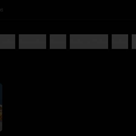
OS
stadas
Sandwiches
Huevos
Bowls y Frutas
Combos
A