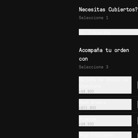
achiotado, lechuga, queso y 
salsa verde.
Necesitas Cubiertos?
$19.900
Seleccione 1
Sí, Cubiertos
Huevos Criollos
Huevos fritos con salsa 
criolla acompañados de papas 
Acompaña tu orden
rostizadas.
con
Seleccione 3
$16.500
Galleta de Chunks de
Chocolate
+
$8.900
Hash Browns
+
$11.900
Arma tu Powerbowl
Arma tu powerbowl con 
Brownie
ingredientes a elección.
+
$8.500
Mega Croissant