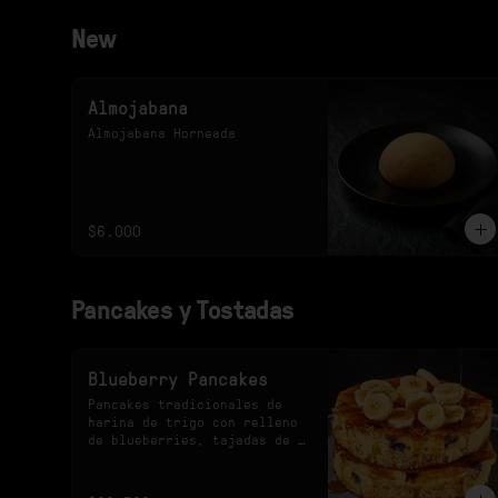
New
Almojabana
Almojabana Horneada
$6.000
Pancakes y Tostadas
Blueberry Pancakes
Pancakes tradicionales de 
harina de trigo con relleno 
de blueberries, tajadas de 
banano y maple syrup.