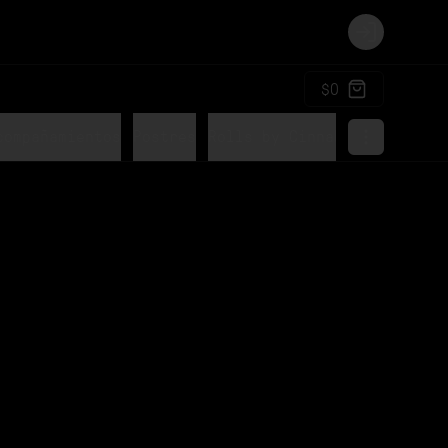
Login
$0
compañamientos
Postres
Rolls by Cinnabon
Bebidas