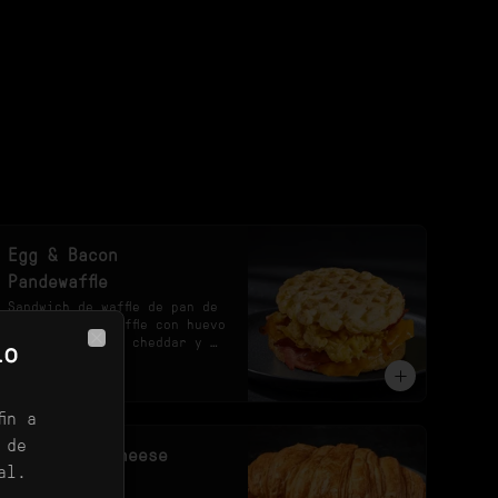
Egg & Bacon
Pandewaffle
Sandwich de waffle de pan de 
yuca By Pandewaffle con huevo 
revuelto, queso cheddar y 
lo
Close
tocineta crocante.
$28.900
in a
 de
Egg Ham & Cheese
al.
Croissant