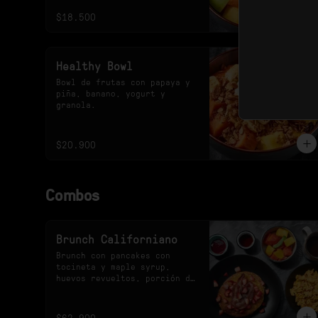
$18.500
Healthy Bowl
Bowl de frutas con papaya y 
piña, banano, yogurt y 
granola.
$20.900
Combos
Brunch Californiano
Brunch con pancakes con 
tocineta y maple syrup, 
huevos revueltos, porción de 
fruta y bebida a elección.
$62.900