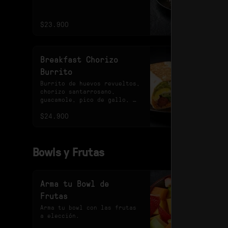
quinoa crocante y queso 
feta.
$23.900
Breakfast Chorizo
Burrito
Burrito de huevos revueltos, 
chorizo santarrosano, 
guacamole, pico de gallo, 
frijoles negros, arroz 
$24.900
achiotado, lechuga, queso y 
salsa verde.
Bowls y Frutas
Arma tu Bowl de
Frutas
Arma tu bowl con las frutas 
a elección.