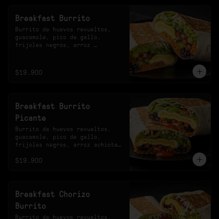
Breakfast Burrito
Burrito de huevos revueltos, 
guacamole, pico de gallo, 
frijoles negros, arroz 
achiotado, lechuga, queso y 
salsa verde.
$19.900
Breakfast Burrito
Picante
Burrito de huevos revueltos, 
guacamole, pico de gallo, 
frijoles negros, arroz achiote, 
lechuga, queso y salsa 
$19.900
habanero.
Breakfast Chorizo
Burrito
Burrito de huevos revueltos, 