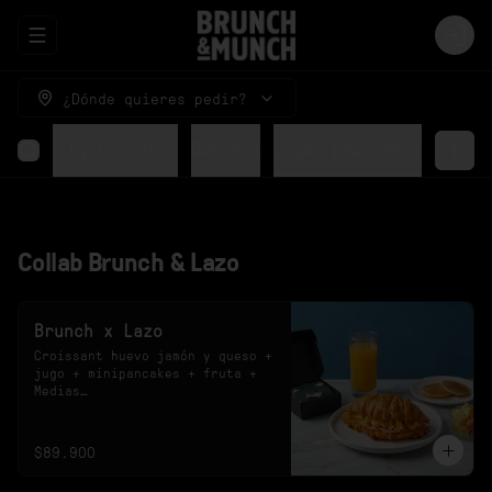
Abrir menu de navegación
Logi
¿Dónde quieres pedir?
Rolls by Cinnabon
Bebidas
Jugos prensados
Collab Brunch & Lazo
Brunch x Lazo
Croissant huevo jamón y queso + 
jugo + minipancakes + fruta + 
Medias

*El sabor del jugo y el diseño 
de las medias están sujetos a 
disponibilidad.
$89.900