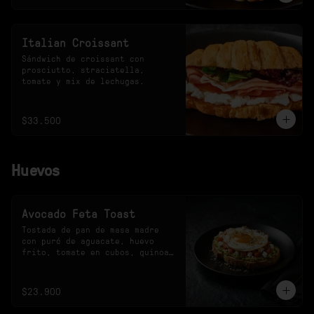
Italian Croissant
Sándwich de croissant con 
prosciutto, straciatella, 
tomate y mix de lechugas.
$33.500
Huevos
Avocado Feta Toast
Tostada de pan de masa madre 
con puré de aguacate, huevo 
frito, tomate en cubos, quinoa 
crocante y queso feta.
$23.900