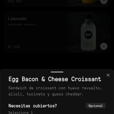
$10.900
Limonada
Limonada natural.
$7.500
Egg Bacon & Cheese Croissant
Sandwich de croissant con huevo revuelto,
alioli, tocineta y queso cheddar.
Necesitas cubiertos?
Opcional
Conócenos
Seleccione 1