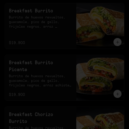
Breakfast Burrito
Burrito de huevos revueltos, 
guacamole, pico de gallo, 
frijoles negros, arroz 
achiotado, lechuga, queso y 
salsa verde.
$19.900
Breakfast Burrito
Picante
Burrito de huevos revueltos, 
guacamole, pico de gallo, 
frijoles negros, arroz achiote, 
lechuga, queso y salsa 
$19.900
habanero.
Breakfast Chorizo
Burrito
Burrito de huevos revueltos, 