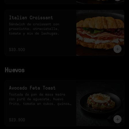
Italian Croissant
Sándwich de croissant con 
prosciutto, straciatella, 
tomate y mix de lechugas.
$33.500
Huevos
Avocado Feta Toast
Tostada de pan de masa madre 
con puré de aguacate, huevo 
frito, tomate en cubos, quinoa 
crocante y queso feta.
$23.900