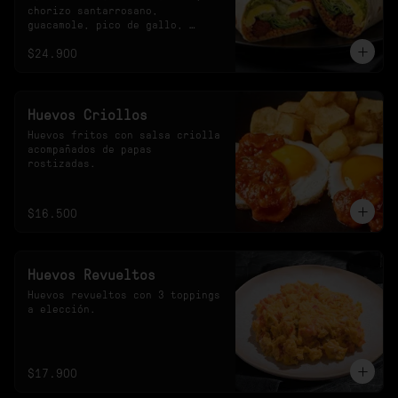
chorizo santarrosano, 
guacamole, pico de gallo, 
frijoles negros, arroz 
$24.900
achiotado, lechuga, queso y 
salsa verde.
Huevos Criollos
Huevos fritos con salsa criolla 
acompañados de papas 
rostizadas.
$16.500
Huevos Revueltos
Huevos revueltos con 3 toppings 
a elección.
$17.900