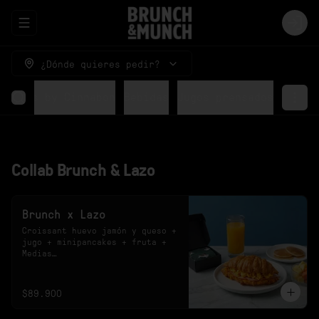
Abrir menu de navegación
Logi
¿Dónde quieres pedir?
Rolls by Cinnabon
Bebidas
Jugos prensados
Collab Brunch & Lazo
Brunch x Lazo
Croissant huevo jamón y queso + 
jugo + minipancakes + fruta + 
Medias

*El sabor del jugo y el diseño 
de las medias están sujetos a 
disponibilidad.
$89.900